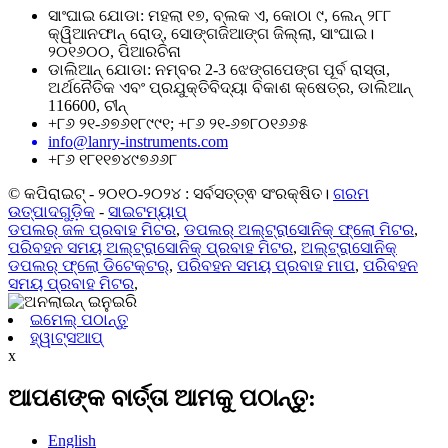
ସାଂଘାଇ ଯୋଡା: ମହଲା ୧୭, ବ୍ଲକ ଏ, କୋଠା ୯, ଲେନ୍ ୨୮୮
କ୍ୱିଆନଫାନ୍ ରୋଡ୍, ସୋଙ୍ଗଜିଆଙ୍ଗ ଜିଲ୍ଲା, ସାଂଘାଇ।
୨୦୧୬୦୦, ପିଆରଚିନା
ଡାଲିଆନ୍ ଯୋଡା: ନମ୍ବର 2-3 ଝେଙ୍ଗପେଙ୍ଗ ପୂର୍ବ ରାସ୍ତା,
ଅର୍ଥନୈତିକ ଏବଂ ପ୍ରଯୁକ୍ତିବିଦ୍ୟା ବିକାଶ କ୍ଷେତ୍ର, ଡାଲିଆନ୍
116600, ଚୀନ୍
+୮୬ ୨୧-୬୭୬୧୮୯୯୧; +୮୬ ୨୧-୬୭୮୦୧୬୬୫
info@lanry-instruments.com
+୮୬ ୧୮୧୧୭୪୯୭୬୬୮
© କପିରାଇଟ୍ - ୨୦୧୦-୨୦୨୪ : ସର୍ବସତ୍ତ୍ଵ ସଂରକ୍ଷିତ।
ଗରମ
ଉତ୍ପାଦଗୁଡ଼ିକ
-
ସାଇଟମ୍ୟାପ୍
ଡପଲର୍ ଜଳ ପ୍ରବାହ ମିଟର
,
ଡପଲର୍ ଅଲ୍ଟ୍ରାସୋନିକ୍ ଫ୍ଲୋ ମିଟର
,
ପରିବହନ ସମୟ ଅଲ୍ଟ୍ରାସୋନିକ୍ ପ୍ରବାହ ମିଟର
,
ଅଲ୍ଟ୍ରାସୋନିକ୍
ଡପଲର୍ ଫ୍ଲୋ ଡିଟେକ୍ଟର୍
,
ପରିବହନ ସମୟ ପ୍ରବାହ ମାପ
,
ପରିବହନ
ସମୟ ପ୍ରବାହ ମିଟର
,
ଇମେଲ୍ ପଠାନ୍ତୁ
ହ୍ୱାଟ୍ସଆପ୍
x
ଆପଣଙ୍କ ବାର୍ତ୍ତା ଆମକୁ ପଠାନ୍ତୁ:
English