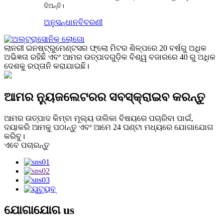
ଦିଅନ୍ତି।
ଅନୁସନ୍ଧାନ
ବିବରଣୀ
ଲାନରୀ ଇନଷ୍ଟ୍ରୁମେଣ୍ଟସର ଫ୍ଲୋ ମିଟର ଶିଳ୍ପରେ 20 ବର୍ଷରୁ ଅଧିକ
ଅଭିଜ୍ଞତା ରହିଛି ଏବଂ ଆମର ଉତ୍ପାଦଗୁଡ଼ିକ ବିଶ୍ୱ ବଜାରରେ 40 ରୁ ଅଧିକ
ଦେଶକୁ ରପ୍ତାନି କରାଯାଇଛି।
ଆମର ନ୍ୟୁଜଲେଟରର ସବସ୍କ୍ରାଇବ କରନ୍ତୁ
ଆମର ଉତ୍ପାଦ କିମ୍ବା ମୂଲ୍ୟ ତାଲିକା ବିଷୟରେ ପଚାରିବା ପାଇଁ,
ଦୟାକରି ଆମକୁ ପଠାନ୍ତୁ ଏବଂ ଆମେ 24 ଘଣ୍ଟା ମଧ୍ୟରେ ଯୋଗାଯୋଗ
କରିବୁ।
ଏବେ ପଚାରନ୍ତୁ
ଯୋଗାଯୋଗ
us