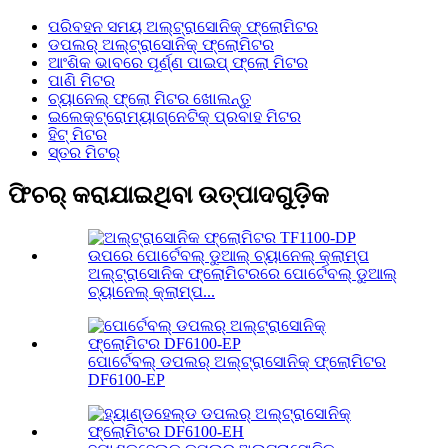
ପରିବହନ ସମୟ ଅଲ୍ଟ୍ରାସୋନିକ୍ ଫ୍ଲୋମିଟର
ଡପଲର୍ ଅଲ୍ଟ୍ରାସୋନିକ୍ ଫ୍ଲୋମିଟର
ଆଂଶିକ ଭାବରେ ପୂର୍ଣ୍ଣ ପାଇପ୍ ଫ୍ଲୋ ମିଟର
ପାଣି ମିଟର
ଚ୍ୟାନେଲ୍ ଫ୍ଲୋ ମିଟର ଖୋଲନ୍ତୁ
ଇଲେକ୍ଟ୍ରୋମ୍ୟାଗ୍ନେଟିକ୍ ପ୍ରବାହ ମିଟର
ହିଟ୍ ମିଟର
ସ୍ତର ମିଟର୍
ଫିଚର୍ କରାଯାଇଥିବା ଉତ୍ପାଦଗୁଡ଼ିକ
ଅଲ୍ଟ୍ରାସୋନିକ ଫ୍ଲୋମିଟରରେ ପୋର୍ଟେବଲ୍ ଡୁଆଲ୍
ଚ୍ୟାନେଲ୍ କ୍ଲାମ୍ପ...
ପୋର୍ଟେବଲ୍ ଡପଲର୍ ଅଲ୍ଟ୍ରାସୋନିକ୍ ଫ୍ଲୋମିଟର
DF6100-EP