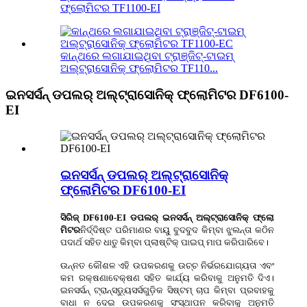
ଫ୍ଲୋମିଟର TF1100-EI
କାନ୍ଥରେ ଲଗାଯାଇଥିବା ଟ୍ରାଞ୍ଜିଟ୍-ଟାଇମ୍
ଅଲ୍ଟ୍ରାସୋନିକ୍ ଫ୍ଲୋମିଟର TF110...
ଇନସର୍ସନ୍ ଡପଲର୍ ଅଲ୍ଟ୍ରାସୋନିକ୍ ଫ୍ଲୋମିଟର DF6100-
EI
ଇନସର୍ସନ୍ ଡପଲର୍ ଅଲ୍ଟ୍ରାସୋନିକ୍
ଫ୍ଲୋମିଟର DF6100-EI
ସିରିଜ୍ DF6100-EI ଡପଲର୍ ଇନସର୍ସନ୍ ଅଲ୍ଟ୍ରାସୋନିକ୍ ଫ୍ଲୋ
ମିଟର
ନିର୍ଦ୍ଦିଷ୍ଟ ପରିମାଣର ବାୟୁ ବୁଦବୁଦ କିମ୍ବା ଝୁଲନ୍ତା କଠିନ
ପଦାର୍ଥ ସହିତ ଧାତୁ କିମ୍ବା ପ୍ଲାଷ୍ଟିକ୍ ପାଇପ୍ ମାପ କରିପାରିବେ।
ଉନ୍ନତ କୌଶଳ ଏହି ଉପକରଣକୁ ଉଚ୍ଚ ନିର୍ଭରଯୋଗ୍ୟତା ଏବଂ
କମ ରକ୍ଷଣାବେକ୍ଷଣ ସହିତ କାର୍ଯ୍ୟ କରିବାକୁ ଅନୁମତି ଦିଏ।
ଇନସର୍ସନ୍ ଟ୍ରାନ୍ସଡ୍ୟୁସର୍ସଗୁଡ଼ିକ ସିଷ୍ଟମ୍ ଚାପ କିମ୍ବା ପ୍ରବାହକୁ
ବାଧା ନ ଦେଇ ଉପକରଣକୁ ସଂସ୍ଥାପନ କରିବାକୁ ଅନୁମତି