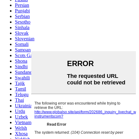
Persian
Punjabi
Serbian
Sesotho
Sinhala
Slovak
Slovenian
Somali
Samoan
Scots Gaelic
Shona
Sindhi
Sundanese
Swahili
Tajik
Tamil
Telugu
Thai
Ukrainian
Urdu
Uzbek
Vietnamese
Welsh
Xhosa