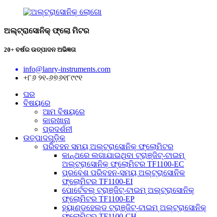
ଅଲ୍ଟ୍ରାସୋନିକ୍ ଫ୍ଲୋ ମିଟର
20+ ବର୍ଷର ଉତ୍ପାଦନ ଅଭିଜ୍ଞତା
info@lanry-instruments.com
+୮୬ ୨୧-୬୭୬୧୮୯୯୧
ଘର
ବିଷୟରେ
ଆମ ବିଷୟରେ
କାରଖାନା
ପ୍ରଦର୍ଶନୀ
ଉତ୍ପାଦଗୁଡ଼ିକ
ପରିବହନ ସମୟ ଅଲ୍ଟ୍ରାସୋନିକ୍ ଫ୍ଲୋମିଟର
କାନ୍ଥରେ ଲଗାଯାଇଥିବା ଟ୍ରାଞ୍ଜିଟ୍-ଟାଇମ୍
ଅଲ୍ଟ୍ରାସୋନିକ୍ ଫ୍ଲୋମିଟର TF1100-EC
ପ୍ରବେଶ ପରିବହନ-ସମୟ ଅଲ୍ଟ୍ରାସୋନିକ
ଫ୍ଲୋମିଟର TF1100-EI
ପୋର୍ଟେବଲ୍ ଟ୍ରାଞ୍ଜିଟ୍-ଟାଇମ୍ ଅଲ୍ଟ୍ରାସୋନିକ୍
ଫ୍ଲୋମିଟର TF1100-EP
ହ୍ୟାଣ୍ଡହେଲ୍ଡ ଟ୍ରାଞ୍ଜିଟ୍-ଟାଇମ୍ ଅଲ୍ଟ୍ରାସୋନିକ୍
ଫ୍ଲୋମିଟର TF1100-CH